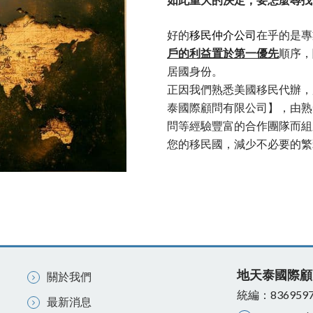
如此重大的決定，要怎麼尋找
好的
移民仲介公司
在乎的是專
戶的利益置於第一優先
順序，
居國身份。
正因我們熟悉美國移民代辦，
泰國際顧問有限公司】，由熟
問等經驗豐富的合作團隊而組
您的移民國，減少不必要的繁
地天泰國際顧
關於我們
統編：836959
最新消息