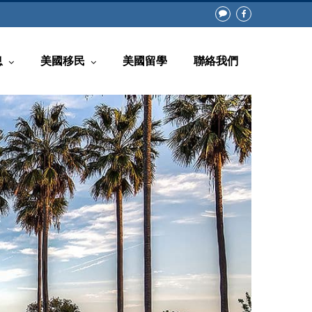
息
美國移民
美國留學
聯絡我們
常見問題
回美證(白皮書)
知
非移民類別
息
移民類別