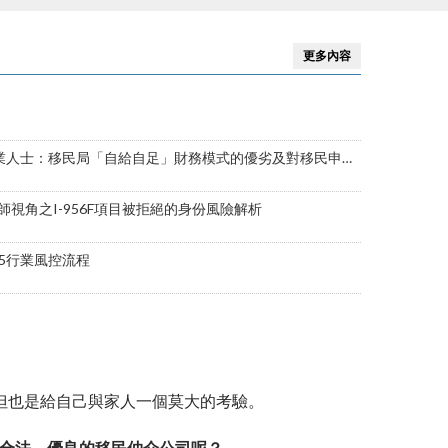
證…等
更多內容
士：移民局「自給自足」財務模式的優劣及對移民申請的影響
視角之I-956F項目被拒絕的身份風險解析
B5行業風控流程
但也是給自己與家人一個莫大的考驗。