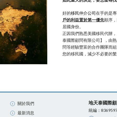
如此重大的決定，要怎麼尋找
好的
移民仲介公司
在乎的是專
戶的利益置於第一優先
順序，
居國身份。
正因我們熟悉美國移民代辦，
泰國際顧問有限公司】，由熟
問等經驗豐富的合作團隊而組
您的移民國，減少不必要的繁
地天泰國際顧
關於我們
統編：836959
最新消息