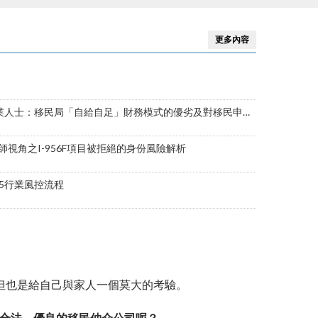
證…等
更多內容
士：移民局「自給自足」財務模式的優劣及對移民申請的影響
視角之I-956F項目被拒絕的身份風險解析
B5行業風控流程
但也是給自己與家人一個莫大的考驗。