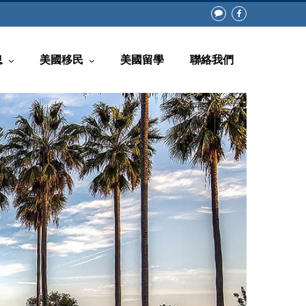
息
美國移民
美國留學
聯絡我們
常見問題
回美證(白皮書)
知
非移民類別
息
移民類別