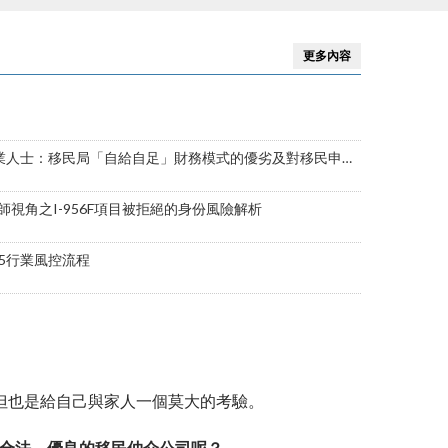
證…等
更多內容
士：移民局「自給自足」財務模式的優劣及對移民申請的影響
視角之I-956F項目被拒絕的身份風險解析
B5行業風控流程
但也是給自己與家人一個莫大的考驗。