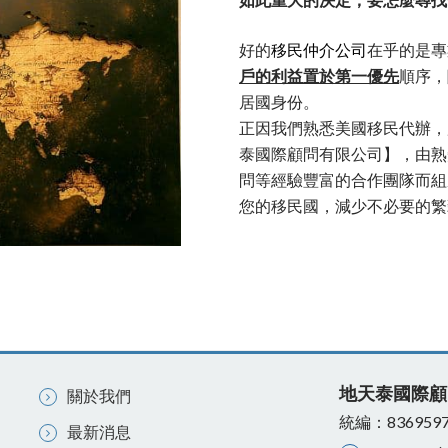
如此重大的決定，要怎麼尋找
好的
移民仲介公司
在乎的是專
戶的利益置於第一優先
順序，
居國身份。
正因我們熟悉美國移民代辦，
泰國際顧問有限公司】，由熟
問等經驗豐富的合作團隊而組
您的移民國，減少不必要的繁
地天泰國際顧
關於我們
統編：836959
最新消息