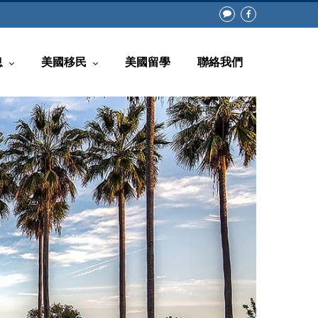
息
美國移民
美國留學
聯絡我們
常見問題
回美證(白皮書)
知
非移民類別
息
移民類別