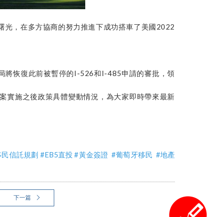
曙光，在多方協商的努力推進下成功搭車了美國2022
。
局將恢復此前被暫停的I-526和I-485申請的審批，領
法案實施之後政策具體變動情況，為大家即時帶來最新
移民信託規劃
#EB5直投
#黃金簽證 #葡萄牙移民 #地產
下一篇