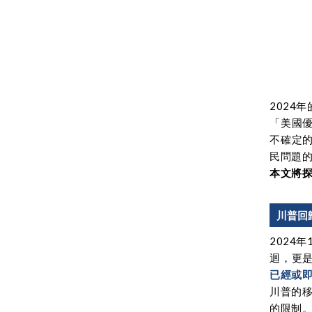
202
「美國
不確定
民問題的
本文將探
川普回
2024
迴，更
已經或
川普的
的限制