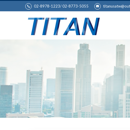
02-8978-1223/ 02-8773-5055
titanusatw@ou