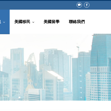
息
美國移民
美國留學
聯絡我們
常見問題
回美證(白皮書)
知
非移民類別
息
移民類別