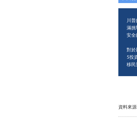
川普
滿挑
安全
對於
5投
移民
資料來源：Am