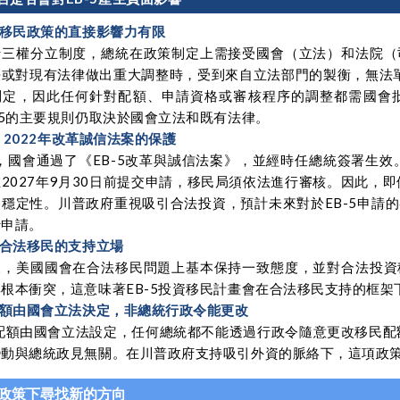
對移民政策的直接影響力有限
行三權分立制度，總統在政策制定上需接受國會（立法）和法院（
或對現有法律做出重大調整時，受到來自立法部門的製衡，無法單
制定，因此任何針對配額、申請資格或審核程序的調整都需國會
-5的主要規則仍取決於國會立法和既有法律
。
-5 2022年改革誠信法案的保護
年，國會通過了《EB-5改革與誠信法案》，並經時任總統簽署生效
2027年9月30日前提交申請，移民局須依法進行審核。因此，即
的穩定性。川普政府重視吸引合法投資，預計未來對於EB-5申請
行申請。
對合法移民的支持立場
來，美國國會在合法移民問題上基本保持一致態度，並對合法投資
根本衝突，這意味著EB-5投資移民計畫會在合法移民支持的框架
配額由國會立法決定，非總統行政令能更改
的配額由國會立法設定，任何總統都不能透過行政令隨意更改移民配
動與總統政見無關。在川普政府支持吸引外資的脈絡下，這項政策
政策下尋找新的方向