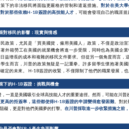
政策下的非法移民將面臨更嚴格的管制和遣返措施。
對於在美大學
。
對於那些依賴H-1B簽證的高技能人才
，
可能會發現自己的職涯規
策對移民的影響：現實與情感
移民政策，尤其是「買美國貨，僱用美國人」政策，不僅是政治宣
味著外籍勞工在美國的就業機會將進一步受限，同時也為美國企業
對日益增長的成本和複雜的移民文件要求。但從另一個角度而言，
大學生而言，川普的政策無疑是一記重拳。許多留學生懷抱著美國
確定的未來。 H-1B簽證的收緊，不僅限制了他們的職業發展，
策下的H-1B簽證：挑戰與機會
簽證，一直是美國吸引全球高技能人才的重要途徑。然而，可能在川普
更高的拒簽率，這些都使得H-1B簽證的申請變得愈發困難
。
對於
阻礙，更是對他們美國夢的打擊。
在川普採取進一步收緊措施之前
台是否會對EB-5產生負面影響