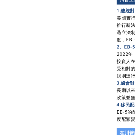
1.總統
美國實
推行新法
過立法
度，EB
2、EB
2022
投資人在
受相對
規則進
3.國會
長期以
政策並無
4.移民
EB-5
度配額變
在川普