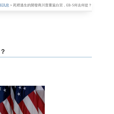
新訊息
>
死裡逃生的開發商川普重返白宮，EB-5何去何從？
從？