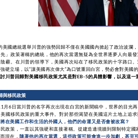
4年的美國總統選舉川普的強勢回歸不僅在美國國內掀起了政治波瀾
優先」政策著稱的總統，他的再次當選無疑為全世界逐夢人向最發
的陰霾。在川普的領導下，美國再次站在了移民政策的十字路口。
強硬立場，以“讓美國再次偉大“為口號重回白宮，勢必會對美國
討川普回歸對美國移民政策尤其是對EB-5的具體影響，以及這
歸與移民政策
年11月6日當川普的名字再次出現在白宮的新聞稿中，世界的目
是美國移民政策的重大事件。對於那些渴望在美國這片土地上追求
即將在美國工作和生活的外國人，他們的命運又是否會被改寫？
移民政策，一直以其強硬和直接著稱。從建造邊境牆到限制特定國家
。而現在，
隨著他的再次當選，這些政策可能會進一步加劇，甚至