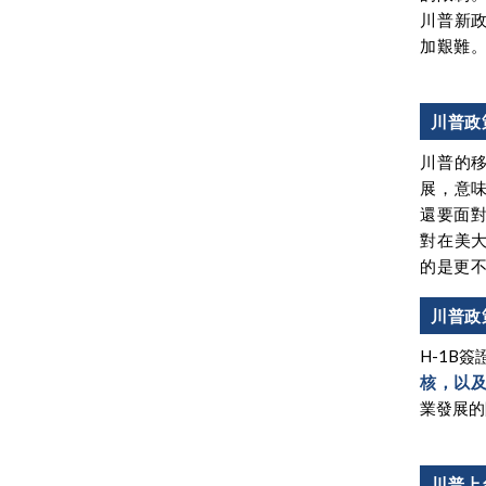
川普新
加艱難
川普政
川普的
展，意
還要面
對在美
的是更不
川普政
H-1B
核，以及
業發展的
川普上