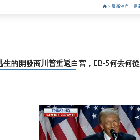
>
最新消息
>
最
逃生的開發商川普重返白宮，EB-5何去何