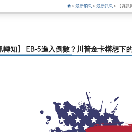
>
最新消息
>
最新訊息
>
【資訊
訊轉知】 EB-5進入倒數？川普金卡構想下