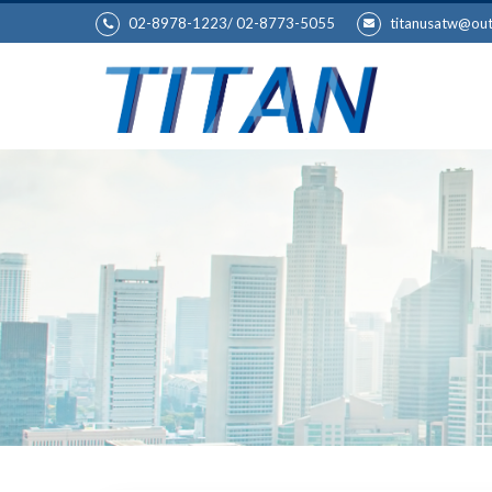
02-8978-1223/ 02-8773-5055
titanusatw@ou