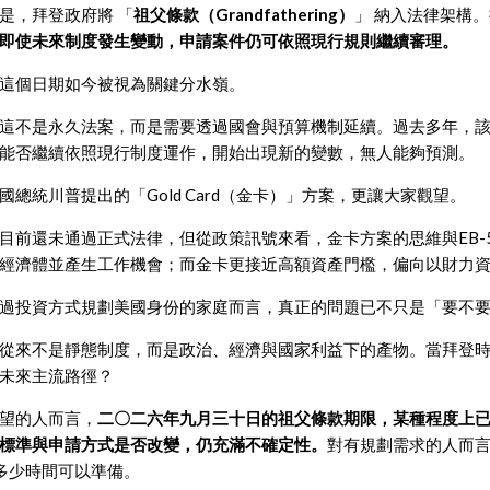
是，拜登政府將 「
祖父條款（Grandfathering）
」 納入法律架構
即使未來制度發生變動，申請案件仍可依照現行規則繼續審理。
這個日期如今被視為關鍵分水嶺。
這不是永久法案，而是需要透過國會與預算機制延續。過去多年，
能否繼續依照現行制度運作，開始出現新的變數，無人能夠預測。
國總統川普提出的「Gold Card（金卡）」方案，更讓大家觀望。
目前還未通過正式法律，但從政策訊號來看，金卡方案的思維與EB-
經濟體並產生工作機會；而金卡更接近高額資產門檻，偏向以財力
過投資方式規劃美國身份的家庭而言，真正的問題已不只是「要不
從來不是靜態制度，而是政治、經濟與國家利益下的產物。當拜登時
未來主流路徑？
望的人而言，
二〇二六年九月三十日的祖父條款期限，某種程度上
標準與申請方式是否改變，仍充滿不確定性。
對有規劃需求的人而
多少時間可以準備。