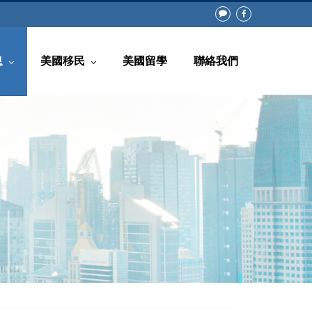
息
美國移民
美國留學
聯絡我們
常見問題
回美證(白皮書)
知
非移民類別
息
移民類別