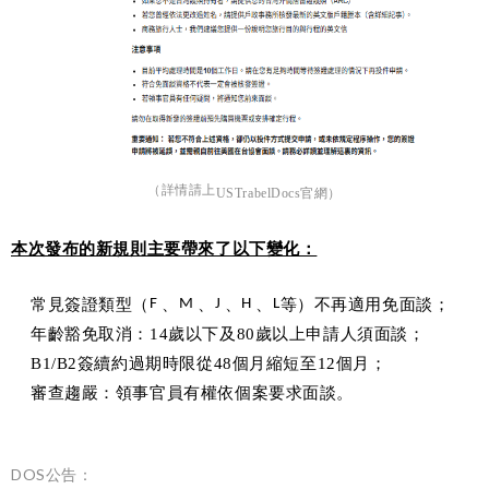
（詳情請上
USTrabelDocs官網）
本次發布的新規則主要帶來了以下變化：
常見簽證類型（
F
、
M
、
J
、
H
、
L
等）不再適用免面談；
年齡豁免取消：14歲以下及80歲以上申請人須面談；
B1/B2簽續約過期時限從48個月縮短至12個月；
審查趨嚴：領事官員有權依個案要求面談。
DOS公告：