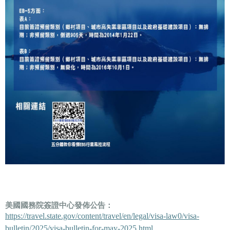
美國國務院簽證中心發佈公告：
https://travel.state.gov/content/travel/en/legal/visa-law0/visa-
bulletin/2025/visa-bulletin-for-may-2025.html